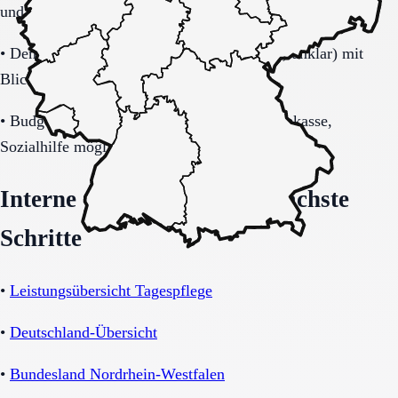
und Transferbedarf.
•
Demenzbezogene Anforderungen (ja, nein, unklar) mit
Blick auf Sicherheitsaspekte.
•
Budget-/Kostenträgerrahmen (privat, Pflegekasse,
Sozialhilfe möglich).
Interne Orientierung und nächste
Schritte
•
Leistungsübersicht Tagespflege
•
Deutschland-Übersicht
•
Bundesland Nordrhein-Westfalen