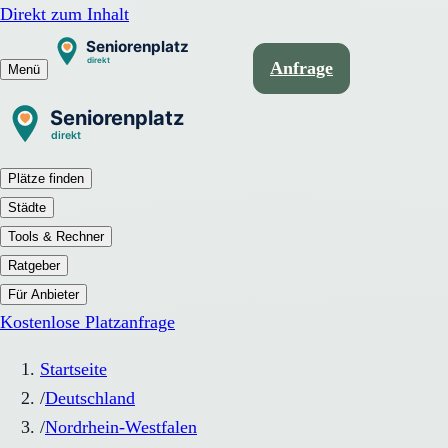
Direkt zum Inhalt
Anfrage
Menü
Plätze finden
Städte
Tools & Rechner
Ratgeber
Für Anbieter
Kostenlose Platzanfrage
Startseite
/
Deutschland
/
Nordrhein-Westfalen