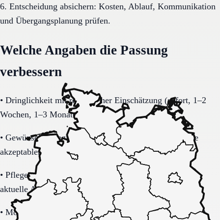
6. Entscheidung absichern: Kosten, Ablauf, Kommunikation
und Übergangsplanung prüfen.
Welche Angaben die Passung
verbessern
•
Dringlichkeit mit realistischer Einschätzung (sofort, 1–2
Wochen, 1–3 Monate).
•
Gewünschte Region in Nordrhein-Westfalen inklusive
akzeptablem Suchradius.
•
Pflegegrad-Status (vorhanden, beantragt, unklar) und
aktuelle Alltagsbelastung.
•
Mobilität (selbstständig, Rollator, Rollstuhl, bettlägerig)