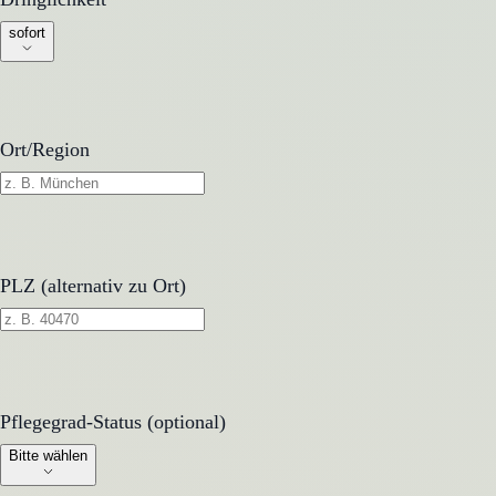
sofort
Ort/Region
PLZ (alternativ zu Ort)
Pflegegrad-Status (optional)
Pflegegrad-Status (optional)
Bitte wählen