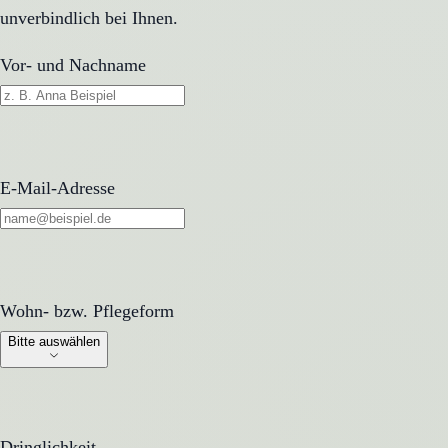
unverbindlich bei Ihnen.
Vor- und Nachname
E-Mail-Adresse
Wohn- bzw. Pflegeform
Wohn- bzw. Pflegeform
Bitte auswählen
Dringlichkeit
Dringlichkeit