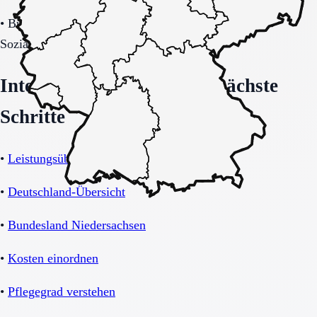
•
Budget-/Kostenträgerrahmen (privat, Pflegekasse,
Sozialhilfe möglich).
Interne Orientierung und nächste
Schritte
•
Leistungsübersicht Betreutes Wohnen
•
Deutschland-Übersicht
•
Bundesland Niedersachsen
•
Kosten einordnen
•
Pflegegrad verstehen