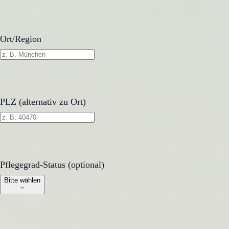
Ort/Region
PLZ (alternativ zu Ort)
Pflegegrad-Status (optional)
Pflegegrad-Status (optional)
Bitte wählen