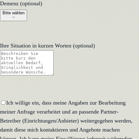
Demenz (optional)
Demenz (optional)
Bitte wählen
Ihre Situation in kurzen Worten (optional)
Ich willige ein, dass meine Angaben zur Bearbeitung
meiner Anfrage verarbeitet und an passende Partner-
Betreiber (Einrichtungen/Anbieter) weitergegeben werden,
damit diese mich kontaktieren und Angebote machen
können. Ich kann meine Einwilligung jederzeit widerrufen.