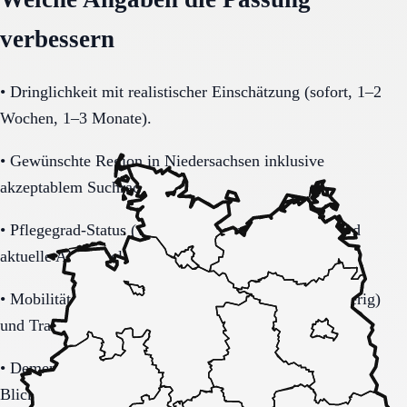
verbessern
•
Dringlichkeit mit realistischer Einschätzung (sofort, 1–2
Wochen, 1–3 Monate).
•
Gewünschte Region in Niedersachsen inklusive
akzeptablem Suchradius.
•
Pflegegrad-Status (vorhanden, beantragt, unklar) und
aktuelle Alltagsbelastung.
•
Mobilität (selbstständig, Rollator, Rollstuhl, bettlägerig)
und Transferbedarf.
•
Demenzbezogene Anforderungen (ja, nein, unklar) mit
Blick auf Sicherheitsaspekte.