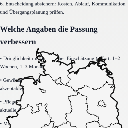
6. Entscheidung absichern: Kosten, Ablauf, Kommunikation
und Übergangsplanung prüfen.
Welche Angaben die Passung
verbessern
•
Dringlichkeit mit realistischer Einschätzung (sofort, 1–2
Wochen, 1–3 Monate).
•
Gewünschte Region in Niedersachsen inklusive
akzeptablem Suchradius.
•
Pflegegrad-Status (vorhanden, beantragt, unklar) und
aktuelle Alltagsbelastung.
•
Mobilität (selbstständig, Rollator, Rollstuhl, bettlägerig)