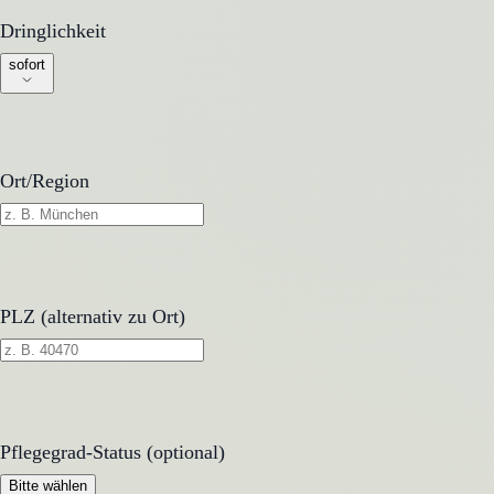
Dringlichkeit
Dringlichkeit
sofort
Ort/Region
PLZ (alternativ zu Ort)
Pflegegrad-Status (optional)
Pflegegrad-Status (optional)
Bitte wählen