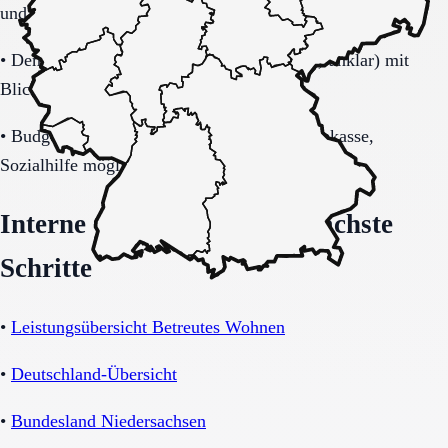
und Transferbedarf.
•
Demenzbezogene Anforderungen (ja, nein, unklar) mit
Blick auf Sicherheitsaspekte.
•
Budget-/Kostenträgerrahmen (privat, Pflegekasse,
Sozialhilfe möglich).
Interne Orientierung und nächste
Schritte
•
Leistungsübersicht Betreutes Wohnen
•
Deutschland-Übersicht
•
Bundesland Niedersachsen