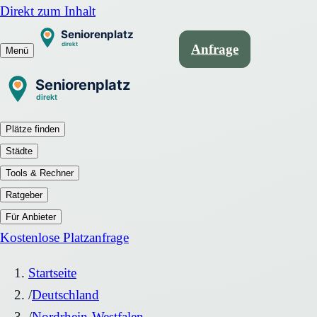
Direkt zum Inhalt
Anfrage
Menü
Plätze finden
Städte
Tools & Rechner
Ratgeber
Für Anbieter
Kostenlose Platzanfrage
Startseite
/
Deutschland
/
Nordrhein-Westfalen