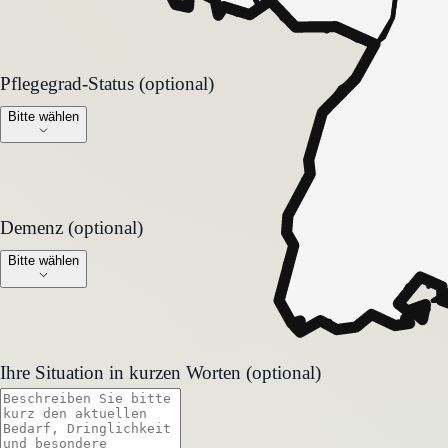
Pflegegrad-Status (optional)
Pflegegrad-Status (optional)
Bitte wählen
Demenz (optional)
Demenz (optional)
Bitte wählen
Ihre Situation in kurzen Worten (optional)