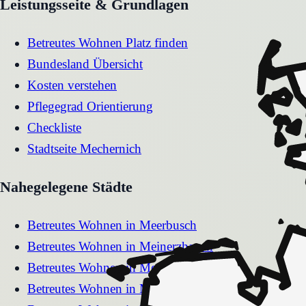
Leistungsseite & Grundlagen
Betreutes Wohnen Platz finden
Bundesland Übersicht
Kosten verstehen
Pflegegrad Orientierung
Checkliste
Stadtseite
Mechernich
Nahegelegene Städte
Betreutes Wohnen
in
Meerbusch
Betreutes Wohnen
in
Meinerzhagen
Betreutes Wohnen
in
Menden
Betreutes Wohnen
in
Marsberg