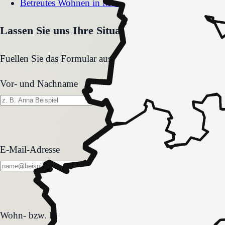
Betreutes Wohnen
in
Marl
Lassen Sie uns Ihre Situation gemeinsam klären
Fuellen Sie das Formular aus. Wir melden uns zeitnah und
Vor- und Nachname
E-Mail-Adresse
Wohn- bzw. Pflegeform
Wohn- bzw. Pflegeform