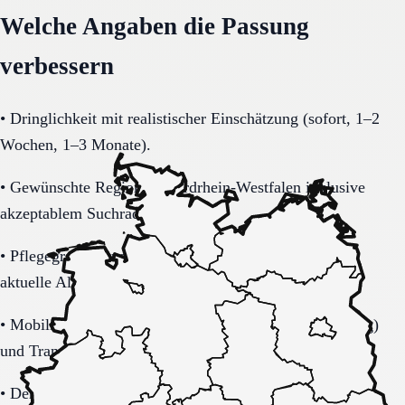
Welche Angaben die Passung
verbessern
•
Dringlichkeit mit realistischer Einschätzung (sofort, 1–2
Wochen, 1–3 Monate).
•
Gewünschte Region in Nordrhein-Westfalen inklusive
akzeptablem Suchradius.
•
Pflegegrad-Status (vorhanden, beantragt, unklar) und
aktuelle Alltagsbelastung.
•
Mobilität (selbstständig, Rollator, Rollstuhl, bettlägerig)
und Transferbedarf.
•
Demenzbezogene Anforderungen (ja, nein, unklar) mit