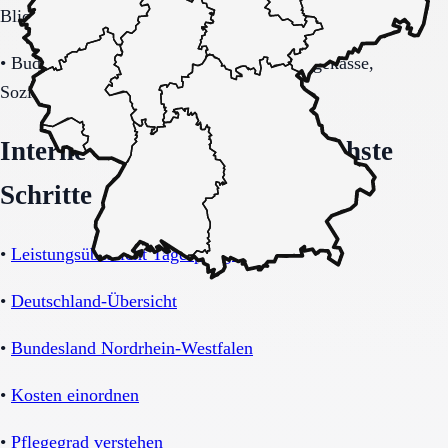
Blick auf Sicherheitsaspekte.
•
Budget-/Kostenträgerrahmen (privat, Pflegekasse,
Sozialhilfe möglich).
Interne Orientierung und nächste
Schritte
•
Leistungsübersicht Tagespflege
•
Deutschland-Übersicht
•
Bundesland Nordrhein-Westfalen
•
Kosten einordnen
•
Pflegegrad verstehen