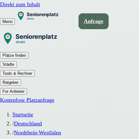
Direkt zum Inhalt
Anfrage
Menü
Plätze finden
Städte
Tools & Rechner
Ratgeber
Für Anbieter
Kostenlose Platzanfrage
Startseite
/
Deutschland
/
Nordrhein-Westfalen