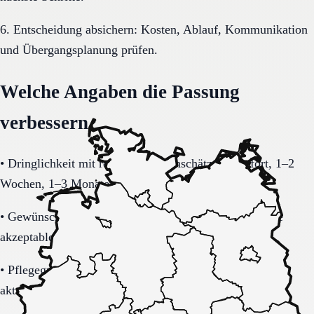
6. Entscheidung absichern: Kosten, Ablauf, Kommunikation
und Übergangsplanung prüfen.
Welche Angaben die Passung
verbessern
•
Dringlichkeit mit realistischer Einschätzung (sofort, 1–2
Wochen, 1–3 Monate).
•
Gewünschte Region in Nordrhein-Westfalen inklusive
akzeptablem Suchradius.
•
Pflegegrad-Status (vorhanden, beantragt, unklar) und
aktuelle Alltagsbelastung.