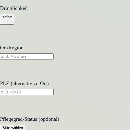
Dringlichkeit
Dringlichkeit
sofort
Ort/Region
PLZ (alternativ zu Ort)
Pflegegrad-Status (optional)
Pflegegrad-Status (optional)
Bitte wählen