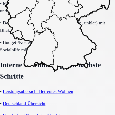
•
Mobilität (selbstständig, Rollator, Rollstuhl, bettlägerig)
und Transferbedarf.
•
Demenzbezogene Anforderungen (ja, nein, unklar) mit
Blick auf Sicherheitsaspekte.
•
Budget-/Kostenträgerrahmen (privat, Pflegekasse,
Sozialhilfe möglich).
Interne Orientierung und nächste
Schritte
•
Leistungsübersicht Betreutes Wohnen
•
Deutschland-Übersicht