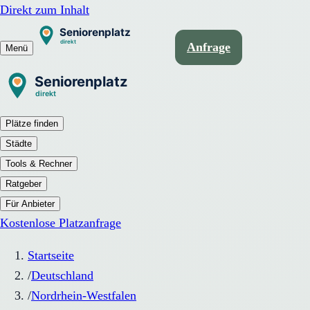
Direkt zum Inhalt
Anfrage
Menü
Plätze finden
Städte
Tools & Rechner
Ratgeber
Für Anbieter
Kostenlose Platzanfrage
Startseite
/
Deutschland
/
Nordrhein-Westfalen