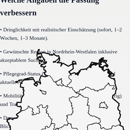
verbessern
•
Dringlichkeit mit realistischer Einschätzung (sofort, 1–2
Wochen, 1–3 Monate).
•
Gewünschte Region in Nordrhein-Westfalen inklusive
akzeptablem Suchradius.
•
Pflegegrad-Status (vorhanden, beantragt, unklar) und
aktuelle Alltagsbelastung.
•
Mobilität (selbstständig, Rollator, Rollstuhl, bettlägerig)
und Transferbedarf.
•
Demenzbezogene Anforderungen (ja, nein, unklar) mit
Blick auf Sicherheitsaspekte.