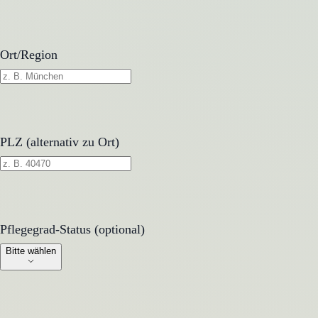
Ort/Region
PLZ (alternativ zu Ort)
Pflegegrad-Status (optional)
Pflegegrad-Status (optional)
Bitte wählen