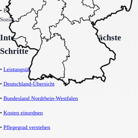
•
Budget-/Kostenträgerrahmen (privat, Pflegekasse,
Sozialhilfe möglich).
Interne Orientierung und nächste
Schritte
•
Leistungsübersicht Betreutes Wohnen
•
Deutschland-Übersicht
•
Bundesland Nordrhein-Westfalen
•
Kosten einordnen
•
Pflegegrad verstehen