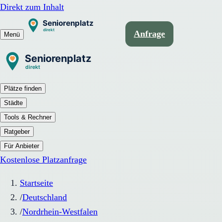
Direkt zum Inhalt
Anfrage
Menü
Plätze finden
Städte
Tools & Rechner
Ratgeber
Für Anbieter
Kostenlose Platzanfrage
Startseite
/
Deutschland
/
Nordrhein-Westfalen