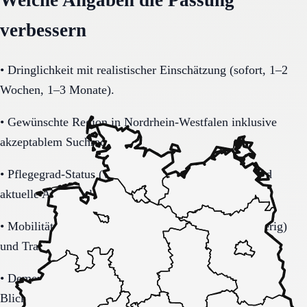
verbessern
•
Dringlichkeit mit realistischer Einschätzung (sofort, 1–2
Wochen, 1–3 Monate).
•
Gewünschte Region in Nordrhein-Westfalen inklusive
akzeptablem Suchradius.
•
Pflegegrad-Status (vorhanden, beantragt, unklar) und
aktuelle Alltagsbelastung.
•
Mobilität (selbstständig, Rollator, Rollstuhl, bettlägerig)
und Transferbedarf.
•
Demenzbezogene Anforderungen (ja, nein, unklar) mit
Blick auf Sicherheitsaspekte.