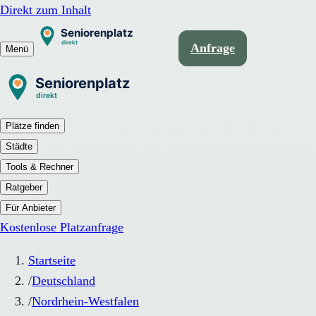
Direkt zum Inhalt
Anfrage
Menü
Plätze finden
Städte
Tools & Rechner
Ratgeber
Für Anbieter
Kostenlose Platzanfrage
Startseite
/
Deutschland
/
Nordrhein-Westfalen