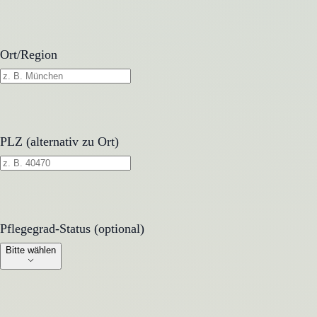
Ort/Region
PLZ (alternativ zu Ort)
Pflegegrad-Status (optional)
Pflegegrad-Status (optional)
Bitte wählen