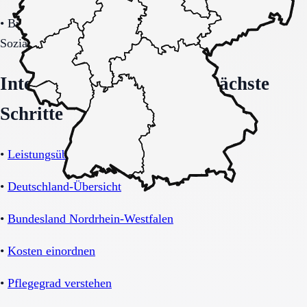
•
Budget-/Kostenträgerrahmen (privat, Pflegekasse,
Sozialhilfe möglich).
Interne Orientierung und nächste
Schritte
•
Leistungsübersicht Demenz-WG
•
Deutschland-Übersicht
•
Bundesland Nordrhein-Westfalen
•
Kosten einordnen
•
Pflegegrad verstehen