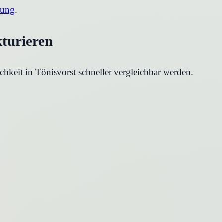
rung
.
kturieren
chkeit in
Tönisvorst
schneller vergleichbar werden.