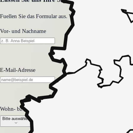
Fuellen Sie das Formular aus. Wir melden uns zeitnah und
Vor- und Nachname
E-Mail-Adresse
Wohn- bzw. Pflegeform
Wohn- bzw. Pflegeform
Bitte auswählen