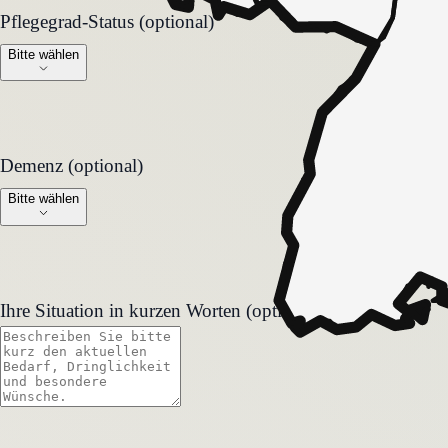
Pflegegrad-Status (optional)
Pflegegrad-Status (optional)
Bitte wählen
Demenz (optional)
Demenz (optional)
Bitte wählen
Ihre Situation in kurzen Worten (optional)