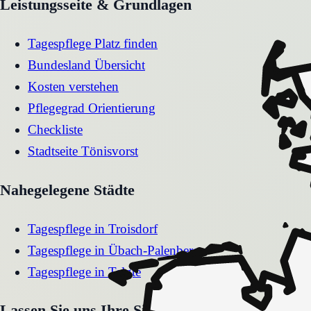
Leistungsseite & Grundlagen
Tagespflege Platz finden
Bundesland Übersicht
Kosten verstehen
Pflegegrad Orientierung
Checkliste
Stadtseite
Tönisvorst
Nahegelegene Städte
Tagespflege
in
Troisdorf
Tagespflege
in
Übach-Palenberg
Tagespflege
in
Telgte
Lassen Sie uns Ihre Situation gemeinsam klären