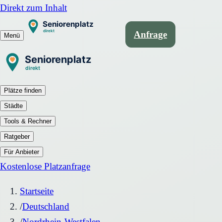
Direkt zum Inhalt
Anfrage
Menü
Plätze finden
Städte
Tools & Rechner
Ratgeber
Für Anbieter
Kostenlose Platzanfrage
Startseite
/
Deutschland
/
Nordrhein-Westfalen