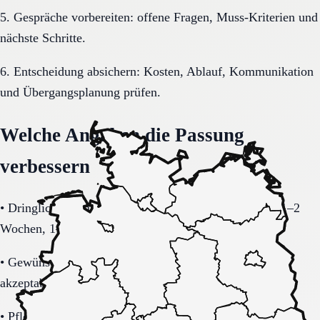
5. Gespräche vorbereiten: offene Fragen, Muss-Kriterien und
nächste Schritte.
6. Entscheidung absichern: Kosten, Ablauf, Kommunikation
und Übergangsplanung prüfen.
Welche Angaben die Passung
verbessern
•
Dringlichkeit mit realistischer Einschätzung (sofort, 1–2
Wochen, 1–3 Monate).
•
Gewünschte Region in Rheinland-Pfalz inklusive
akzeptablem Suchradius.
•
Pflegegrad-Status (vorhanden, beantragt, unklar) und