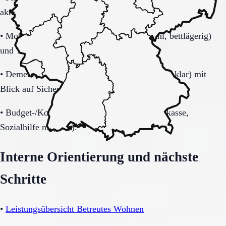
aktuelle Alltagsbelastung.
•
Mobilität (selbstständig, Rollator, Rollstuhl, bettlägerig)
und Transferbedarf.
•
Demenzbezogene Anforderungen (ja, nein, unklar) mit
Blick auf Sicherheitsaspekte.
•
Budget-/Kostenträgerrahmen (privat, Pflegekasse,
Sozialhilfe möglich).
Interne Orientierung und nächste
Schritte
•
Leistungsübersicht Betreutes Wohnen