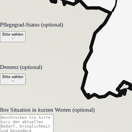
Pflegegrad-Status (optional)
Pflegegrad-Status (optional)
Bitte wählen
Demenz (optional)
Demenz (optional)
Bitte wählen
Ihre Situation in kurzen Worten (optional)