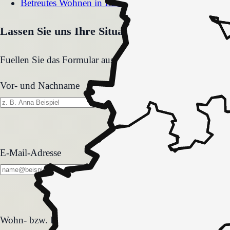
Betreutes Wohnen
in
Ludwigshafen am Rhein
Lassen Sie uns Ihre Situation gemeinsam klären
Fuellen Sie das Formular aus. Wir melden uns zeitnah und
Vor- und Nachname
E-Mail-Adresse
Wohn- bzw. Pflegeform
Wohn- bzw. Pflegeform