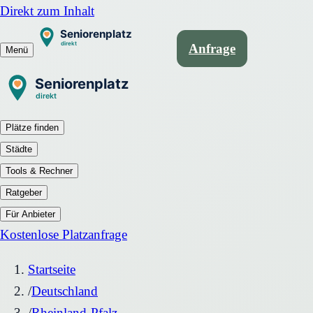
Direkt zum Inhalt
Anfrage
Menü
Plätze finden
Städte
Tools & Rechner
Ratgeber
Für Anbieter
Kostenlose Platzanfrage
Startseite
/
Deutschland
/
Rheinland-Pfalz