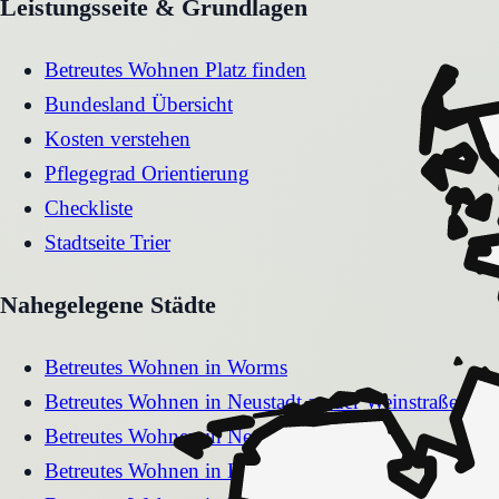
Leistungsseite & Grundlagen
Betreutes Wohnen Platz finden
Bundesland Übersicht
Kosten verstehen
Pflegegrad Orientierung
Checkliste
Stadtseite
Trier
Nahegelegene Städte
Betreutes Wohnen
in
Worms
Betreutes Wohnen
in
Neustadt an der Weinstraße
Betreutes Wohnen
in
Neuwied
Betreutes Wohnen
in
Kaiserslautern