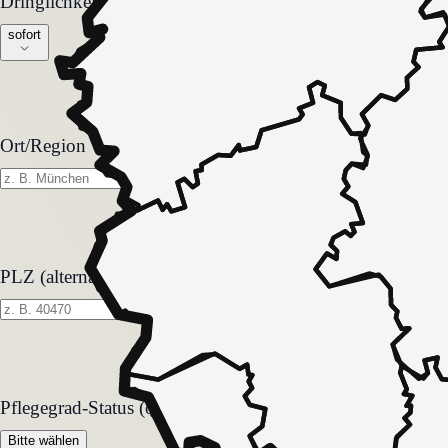
Dringlichkeit
Dringlichkeit
sofort
Ort/Region
PLZ (alternativ zu Ort)
Pflegegrad-Status (optional)
Pflegegrad-Status (optional)
Bitte wählen