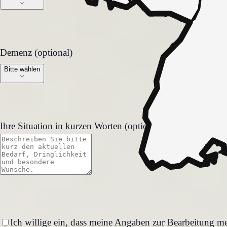
Demenz (optional)
Demenz (optional)
Bitte wählen
Ihre Situation in kurzen Worten (optional)
Ich willige ein, dass meine Angaben zur Bearbeitung me