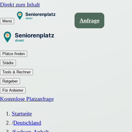
Direkt zum Inhalt
Anfrage
Menü
Plätze finden
Städte
Tools & Rechner
Ratgeber
Für Anbieter
Kostenlose Platzanfrage
Startseite
/
Deutschland
/
Sachsen-Anhalt