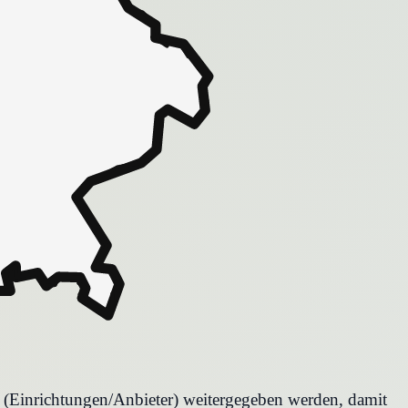
r (Einrichtungen/Anbieter) weitergegeben werden, damit