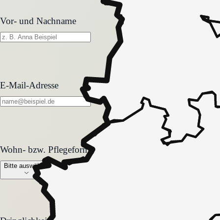
Vor- und Nachname
E-Mail-Adresse
Wohn- bzw. Pflegeform
Wohn- bzw. Pflegeform
Bitte auswählen