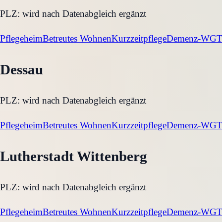
PLZ:
wird nach Datenabgleich ergänzt
Pflegeheim
Betreutes Wohnen
Kurzzeitpflege
Demenz-WG
T
Dessau
PLZ:
wird nach Datenabgleich ergänzt
Pflegeheim
Betreutes Wohnen
Kurzzeitpflege
Demenz-WG
T
Lutherstadt Wittenberg
PLZ:
wird nach Datenabgleich ergänzt
Pflegeheim
Betreutes Wohnen
Kurzzeitpflege
Demenz-WG
T