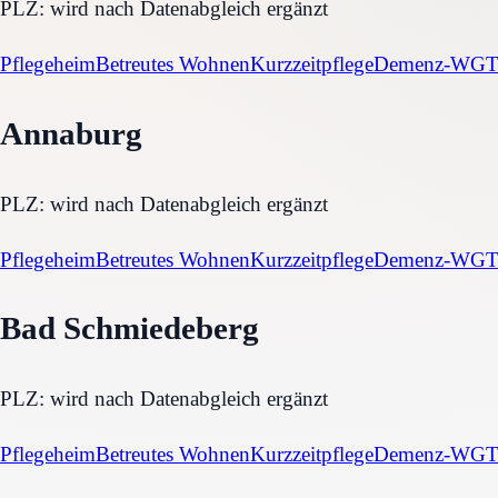
PLZ:
wird nach Datenabgleich ergänzt
Pflegeheim
Betreutes Wohnen
Kurzzeitpflege
Demenz-WG
T
Annaburg
PLZ:
wird nach Datenabgleich ergänzt
Pflegeheim
Betreutes Wohnen
Kurzzeitpflege
Demenz-WG
T
Bad Schmiedeberg
PLZ:
wird nach Datenabgleich ergänzt
Pflegeheim
Betreutes Wohnen
Kurzzeitpflege
Demenz-WG
T