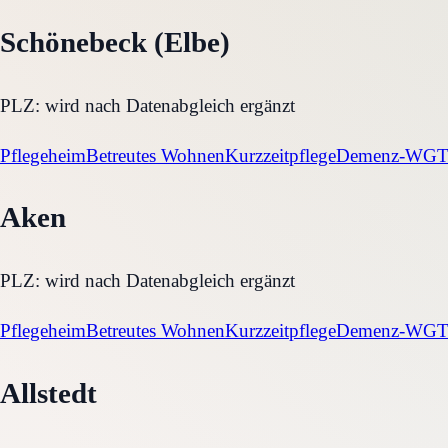
Schönebeck (Elbe)
PLZ:
wird nach Datenabgleich ergänzt
Pflegeheim
Betreutes Wohnen
Kurzzeitpflege
Demenz-WG
T
Aken
PLZ:
wird nach Datenabgleich ergänzt
Pflegeheim
Betreutes Wohnen
Kurzzeitpflege
Demenz-WG
T
Allstedt