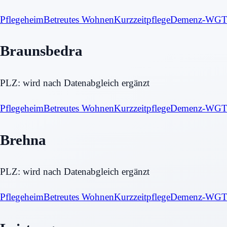
Pflegeheim
Betreutes Wohnen
Kurzzeitpflege
Demenz-WG
T
Braunsbedra
PLZ:
wird nach Datenabgleich ergänzt
Pflegeheim
Betreutes Wohnen
Kurzzeitpflege
Demenz-WG
T
Brehna
PLZ:
wird nach Datenabgleich ergänzt
Pflegeheim
Betreutes Wohnen
Kurzzeitpflege
Demenz-WG
T