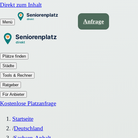
Direkt zum Inhalt
Anfrage
Menü
Plätze finden
Städte
Tools & Rechner
Ratgeber
Für Anbieter
Kostenlose Platzanfrage
Startseite
/
Deutschland
/
Sachsen-Anhalt