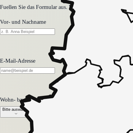
Fuellen Sie das Formular aus. Wir melden uns zeitnah und
Vor- und Nachname
E-Mail-Adresse
Wohn- bzw. Pflegeform
Wohn- bzw. Pflegeform
Bitte auswählen