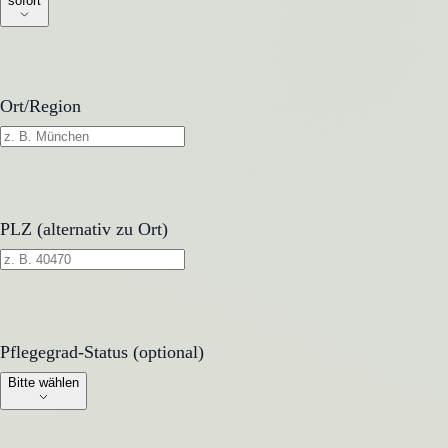
sofort
Ort/Region
PLZ (alternativ zu Ort)
Pflegegrad-Status (optional)
Pflegegrad-Status (optional)
Bitte wählen