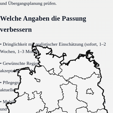
und Übergangsplanung prüfen.
Welche Angaben die Passung
verbessern
•
Dringlichkeit mit realistischer Einschätzung (sofort, 1–2
Wochen, 1–3 Monate).
•
Gewünschte Region in Sachsen-Anhalt inklusive
akzeptablem Suchradius.
•
Pflegegrad-Status (vorhanden, beantragt, unklar) und
aktuelle Alltagsbelastung.
•
Mobilität (selbstständig, Rollator, Rollstuhl, bettlägerig)
und Transferbedarf.