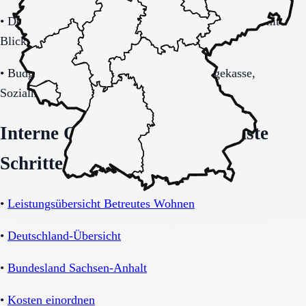
•
Demenzbezogene Anforderungen (ja, nein, unklar) mit
Blick auf Sicherheitsaspekte.
•
Budget-/Kostenträgerrahmen (privat, Pflegekasse,
Sozialhilfe möglich).
Interne Orientierung und nächste
Schritte
•
Leistungsübersicht Betreutes Wohnen
•
Deutschland-Übersicht
•
Bundesland Sachsen-Anhalt
•
Kosten einordnen